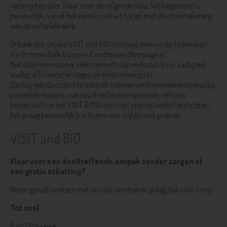
verzorgd dossier, klaar voor de volgende stap. Wij begeleiden u
persoonlijk, vanaf het eerste contact tot en met de ondertekening
van de notariële akte.
Ontdek ons unieke VISIT and BID-concept, eenvoudig te bekijken
via de menubalk boven- of onderaan deze pagina.
Met deze innovatieve verkoopmethode verkoopt u uw vastgoed
sneller, efficiënter én tegen de beste marktprijs.
Dankzij een doordachte aanpak creëren we maximale interesse bij
potentiële kopers, wat resulteert in een optimale verkoop.
Benieuwd hoe het VISIT & BID-concept precies werkt? Wij lichten
het graag persoonlijk toe tijdens een vrijblijvend gesprek.
VISIT and BID
Klaar voor een doeltreffende aanpak zonder zorgen of
een gratis schatting?
Neem gerust contact met ons op. We maken graag tijd voor u vrij!
Tot snel
,
Bart Ottevaere