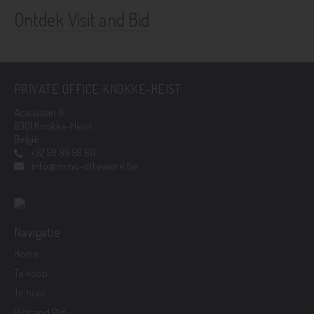
Ontdek Visit and Bid
PRIVATE OFFICE KNOKKE-HEIST
Acacialaan 9
8301 Knokke-Heist
België
+32 50 89 58 60
info@immo-ottevaere.be
Navigatie
Home
Te koop
Te huur
Visit and Bid