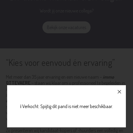
Wordt jij onze nieuwe collega?
Bekijk onze vacatures
“Kies voor eenvoud én ervaring”
Met meer dan 35 jaar ervaring en een nieuwe naam –
immo
OTTEVAERE
– staan wij klaar om u professioneel te begeleiden in
alles wat met vastgoed te maken heeft. Droomt u van een
zorgeloze verkoop of verhuur van uw eigendom? Dan bent u bij
immo
OTTEVAERE
aan het juiste adres. Wij bieden een full
ℹ️ Verkocht: Spijtig dit pand is niet meer beschikbaar.
service-aanpak: van het aanvragen van de verplichte attesten, het
verzorgen van aantrekkelijke vastgoedfotografie tot het opstellen
van gerichte en doeltreffende advertenties.
Zo presenteren wij kandidaat-kopers of -huurders een volledig en