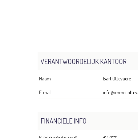
VERANTWOORDELIJK KANTOOR
Naam
Bart Ottevaere
E-mail
info@immo-ottev
FINANCIËLE INFO
KI (niet geïndexeerd)
€ 1.075