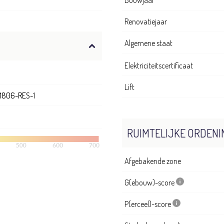
Renovatiejaar
Algemene staat
Elektriciteitscertificaat
Lift
1806-RES-1
RUIMTELIJKE ORDENI
Afgebakende zone
G(ebouw)-score
P(erceel)-score