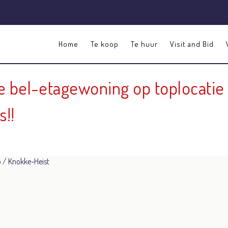
Home
Te koop
Te huur
Visit and Bid
bel-etagewoning op toplocatie 
s!!