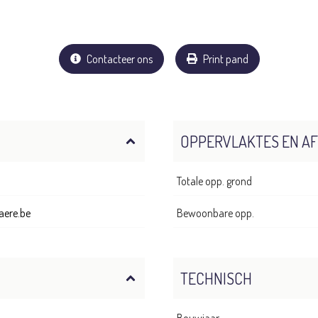
Contacteer ons
Print pand
OPPERVLAKTES EN A
Totale opp. grond
aere.be
Bewoonbare opp.
TECHNISCH
Bouwjaar