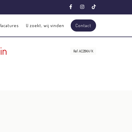
Vacatures
U zoekt, wij vinden
Contact
in
Ref: AC28KH/K