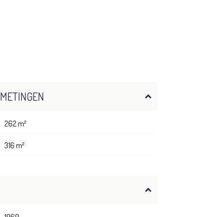
FMETINGEN
262 m²
316 m²
1960