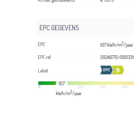
EPC GEGEVENS
2
EPC
107 kWh/m
/jaar
EPC ref.
20240712-000331
Label
107
2
kWh/m
/jaar