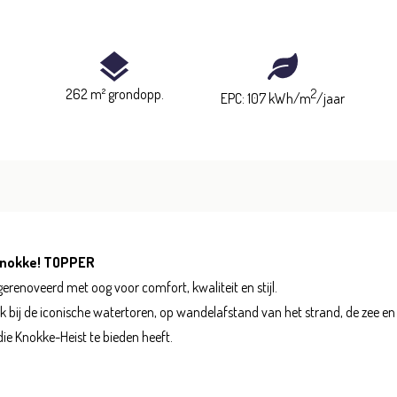
262 m² grondopp.
2
EPC: 107 kWh/m
/jaar
Knokke! TOPPER
erenoveerd met oog voor comfort, kwaliteit en stijl.
lak bij de iconische watertoren, op wandelafstand van het strand, de zee
ie Knokke-Heist te bieden heeft.