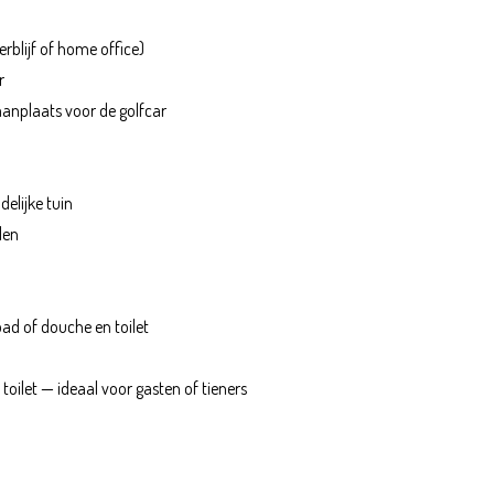
rblijf of home office)
r
aanplaats voor de golfcar
elijke tuin
len
ad of douche en toilet
oilet — ideaal voor gasten of tieners