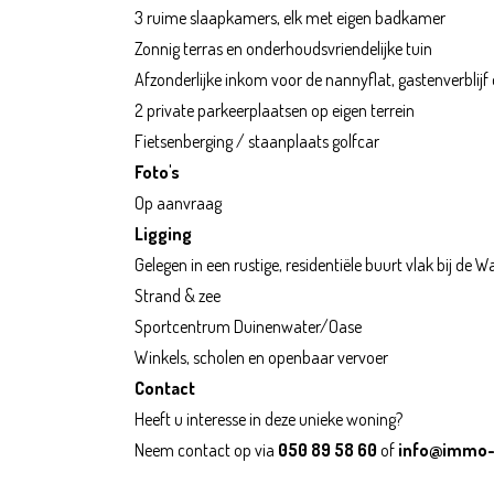
3 ruime slaapkamers, elk met eigen badkamer
Zonnig terras en onderhoudsvriendelijke tuin
Afzonderlijke inkom voor de nannyflat, gastenverblijf
2 private parkeerplaatsen op eigen terrein
Fietsenberging / staanplaats golfcar
Foto's
Op aanvraag
Ligging
Gelegen in een rustige, residentiële buurt vlak bij d
Strand & zee
Sportcentrum Duinenwater/Oase
Winkels, scholen en openbaar vervoer
Contact
Heeft u interesse in deze unieke woning?
Neem contact op via
050 89 58 60
of
info@immo-